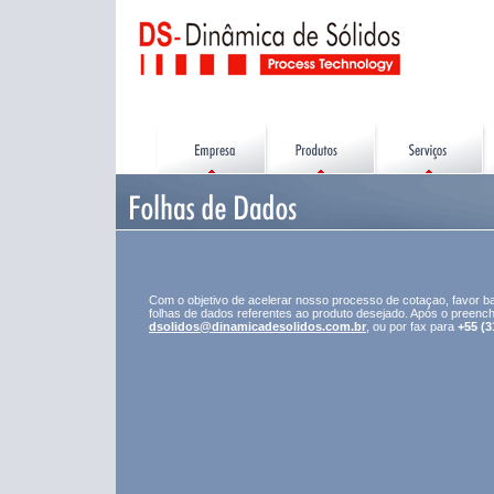
Com o objetivo de acelerar nosso processo de cotaçao, favor b
folhas de dados referentes ao produto desejado. Após o preench
dsolidos@dinamicadesolidos.com.br
, ou por fax para
+55 (3